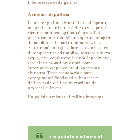
Il benessere delle galline
A misura di gallina
Le nostre galline vivono libere all’aperto,
ma per la deposizione delle uova e per il
ricovero notturno godono di un pollaio
perfettamente abitabile e supertecnologico
dotato di tutti i comfort: alimentazione
elettrica ad energia solare, sensori interni
di temperatura ed umidità, sensore riserva
acqua, nidi confortevoli per la deposizione,
rete elettrica anti predatori, porta
automatica crepuscolare di apertura e
chiusura. Tanta tecnologia e tanti
accorgimenti finalizzati al benessere
dell’animale e all’ottimizzazione dei
processi di lavoro.
Un pollaio a misura di gallina insomma!
Un pollaio a misura di