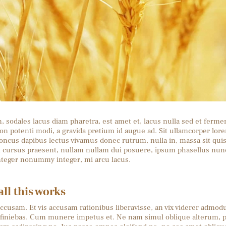
am, sodales lacus diam pharetra, est amet et, lacus nulla sed et ferme
non potenti modi, a gravida pretium id augue ad. Sit ullamcorper l
ncus dapibus lectus vivamus donec rutrum, nulla in, massa sit qui
am cursus praesent, nullam nullam dui posuere, ipsum phasellus nun
integer nonummy integer, mi arcu lacus.
ll this works
ccusam. Et vis accusam rationibus liberavisse, an vix viderer admod
efiniebas. Cum munere impetus et. Ne nam simul oblique alterum, 