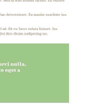
. Mea in wisi utinam facilisi. Eu omnes
riae deterruisset. Ea mazim suavitate ius.
ad. Sit eu facer soluta fuisset. Ius
Qui dico dicam sadipscing no.
rci nulla,
e eget a