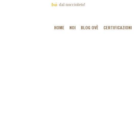
Ovè
dal noccioleto!
HOME
NOI
BLOG OVÈ
CERTIFICAZIONI