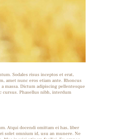
ntum. Sodales risus inceptos et erat,
orem, amet nunc eros etiam ante. Rhoncus
s a massa. Dictum adipiscing pellentesque
c cursus. Phasellus nibh, interdum
um. Atqui docendi omittam ei has, liber
pri solet omnium id, usu an munere. Ne