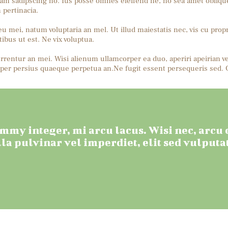
cam sadipscing no. Ius posse omnes eleifend ne, no sea amet oblique
pertinacia.
u mei, natum voluptaria an mel. Ut illud maiestatis nec, vis cu prop
ibus ut est. Ne vix voluptua.
rrentur an mei. Wisi alienum ullamcorper ea duo, aperiri apeirian vel 
 per persius quaeque perpetua an.Ne fugit essent persequeris sed. 
my integer, mi arcu lacus. Wisi nec, arcu o
la pulvinar vel imperdiet, elit sed vulputat