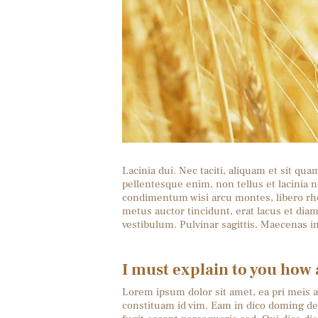
Lacinia dui. Nec taciti, aliquam et sit qu
pellentesque enim, non tellus et lacinia 
condimentum wisi arcu montes, libero rho
metus auctor tincidunt, erat lacus et di
vestibulum. Pulvinar sagittis. Maecenas 
I must explain to you how a
Lorem ipsum dolor sit amet, ea pri meis a
constituam id vim. Eam in dico doming d