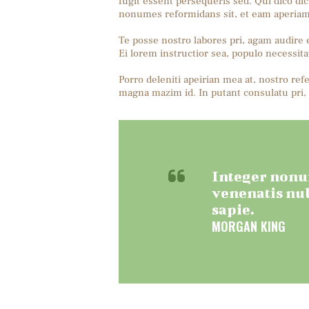
fugit essent persequeris sed. Qui dico di
nonumes reformidans sit, et eam aperiam 
Te posse nostro labores pri, agam audire e
Ei lorem instructior sea, populo necessitat
Porro deleniti apeirian mea at, nostro refe
magna mazim id. In putant consulatu pri,
Integer nonum
venenatis nul
sapie.
MORGAN KING